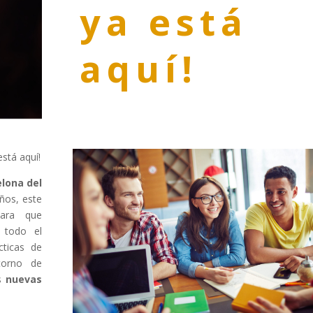
ya está
aquí!
stá aquí!
lona del
ños, este
para que
 todo el
ticas de
orno de
as
nuevas