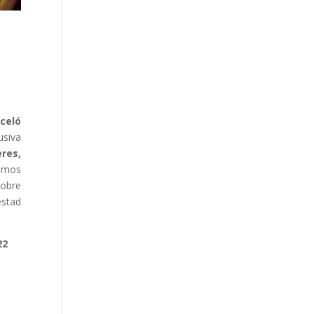
celó
usiva
res,
imos
sobre
estad
22